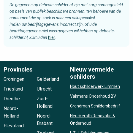
De gegevens op debeste-schilder.nl zijn met zorg samengesteld
op basis van publiek beschikbare bronnen, ten behoeve van de
consument die op zoek is naar een vakspecialist.
Indien uw bedrijfsgegevens incorrect zijn, of u de
bedrijfsgegevens niet weergegeven wil hebben op debeste-
schilder.nl, klikt u dan
hier
.
Provincies
Nieuw vermelde
schilders
Groningen
Gelderland
Hout schilderwerk Limmen
Friesland
Utrecht
Vakmans Onderhoud BV
Drenthe
Zuid-
Holland
Grondman Schildersbedrijf
Noord-
Holland
Noord-
Heuckeroth Renovatie &
Brabant
Onderhoud
Flevoland
L.T.J. Schilderwerken