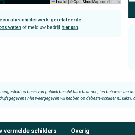
Leaflet
|
©
OpenStreetMap
contributors
 decoratieschilderwerk-gerelateerde
 ons weten
of meld uw bedrijf
hier aan
.
amengesteld op basis van publiek beschikbare bronnen, ten behoeve van de 
edrijfsgegevens niet weergegeven wil hebben op debeste-schilder.nl, klikt u
w vermelde schilders
Overig