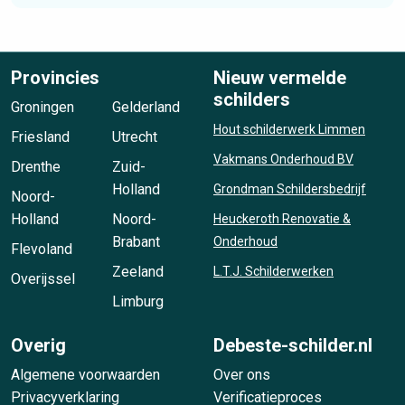
Provincies
Nieuw vermelde
schilders
Groningen
Gelderland
Hout schilderwerk Limmen
Friesland
Utrecht
Vakmans Onderhoud BV
Drenthe
Zuid-
Holland
Grondman Schildersbedrijf
Noord-
Holland
Noord-
Heuckeroth Renovatie &
Brabant
Onderhoud
Flevoland
Zeeland
L.T.J. Schilderwerken
Overijssel
Limburg
Overig
Debeste-schilder.nl
Algemene voorwaarden
Over ons
Privacyverklaring
Verificatieproces