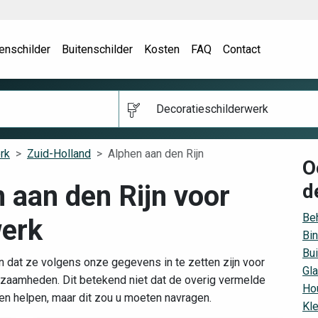
enschilder
Buitenschilder
Kosten
FAQ
Contact
Decoratieschilderwerk
rk
Zuid-Holland
Alphen aan den Rijn
O
n aan den Rijn voor
d
Be
werk
Bin
Bui
n dat ze volgens onze gegevens in te zetten zijn voor
Gla
zaamheden. Dit betekend niet dat de overig vermelde
Hou
nen helpen, maar dit zou u moeten navragen.
Kle