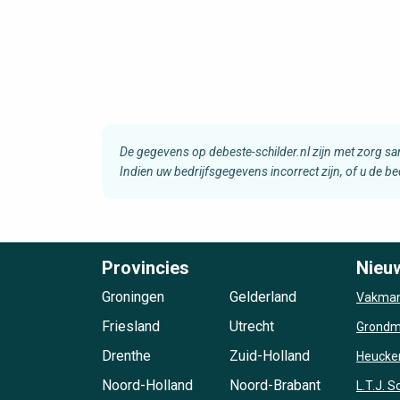
De gegevens op debeste-schilder.nl zijn met zorg s
Indien uw bedrijfsgegevens incorrect zijn, of u de b
Provincies
Nieu
Groningen
Gelderland
Vakman
Friesland
Utrecht
Grondma
Drenthe
Zuid-Holland
Heucke
Noord-Holland
Noord-Brabant
L.T.J. 