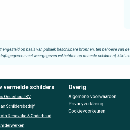
amengesteld op basis van publiek beschikbare bronnen, ten behoeve van de 
edrijfsgegevens niet weergegeven wil hebben op debeste-schilder.nl, klikt u
w vermelde schilders
Overig
Algemene voorwaarden
s Onderhoud BV
Privacyverklaring
n Schildersbedrijf
Cookievoorkeuren
roth Renovatie & Onderhoud
Schilderwerken