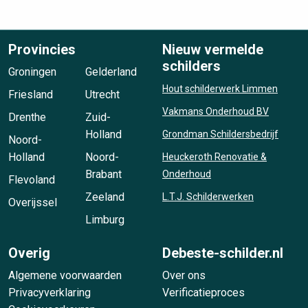
Provincies
Nieuw vermelde
schilders
Groningen
Gelderland
Hout schilderwerk Limmen
Friesland
Utrecht
Vakmans Onderhoud BV
Drenthe
Zuid-
Holland
Grondman Schildersbedrijf
Noord-
Holland
Noord-
Heuckeroth Renovatie &
Brabant
Onderhoud
Flevoland
Zeeland
L.T.J. Schilderwerken
Overijssel
Limburg
Overig
Debeste-schilder.nl
Algemene voorwaarden
Over ons
Privacyverklaring
Verificatieproces