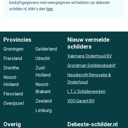
bedrijfsgegevens niet weergegeven wil hebben op debeste-
schilder.nl, klikt u dan
hier
.
Provincies
Nieuw vermelde
schilders
Groningen
Gelderland
Vakmans Onderhoud BV
Friesland
Utrecht
Grondman Schildersbedrijf
Drenthe
Zuid-
Holland
Heuckeroth Renovatie &
Noord-
Onderhoud
Holland
Noord-
Brabant
L.T.J. Schilderwerken
Flevoland
Zeeland
VGO Garant BV
Overijssel
Limburg
Overig
Debeste-schilder.nl