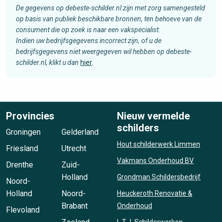
De gegevens op debeste-schilder.nl zijn met zorg samengesteld
op basis van publiek beschikbare bronnen, ten behoeve van de
consument die op zoek is naar een vakspecialist.
Indien uw bedrijfsgegevens incorrect zijn, of u de
bedrijfsgegevens niet weergegeven wil hebben op debeste-
schilder.nl, klikt u dan
hier
.
Provincies
Nieuw vermelde
schilders
Groningen
Gelderland
Hout schilderwerk Limmen
Friesland
Utrecht
Vakmans Onderhoud BV
Drenthe
Zuid-
Holland
Grondman Schildersbedrijf
Noord-
Holland
Noord-
Heuckeroth Renovatie &
Brabant
Onderhoud
Flevoland
L.T.J. Schilderwerken