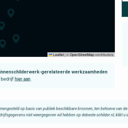
Leaflet
|
©
OpenStreetMap
contributors
t binnenschilderwerk-gerelateerde werkzaamheden
bedrijf
hier aan
.
amengesteld op basis van publiek beschikbare bronnen, ten behoeve van de 
edrijfsgegevens niet weergegeven wil hebben op debeste-schilder.nl, klikt u