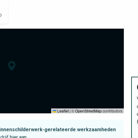
Leaflet
|
©
OpenStreetMap
contributors
t binnenschilderwerk-gerelateerde werkzaamheden
drijf
hier aan
.