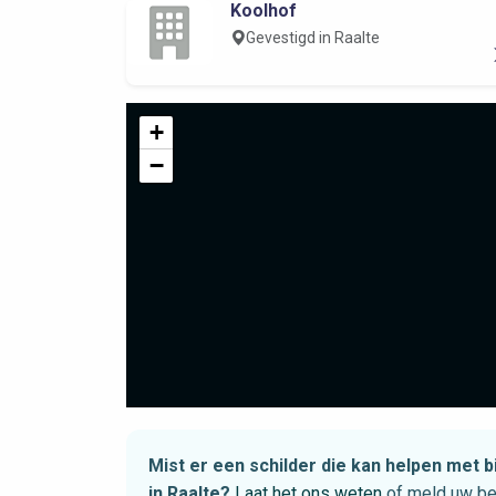
Koolhof
Gevestigd in Raalte
+
−
Mist er een schilder die kan helpen me
in Raalte?
Laat het ons weten
of meld uw be