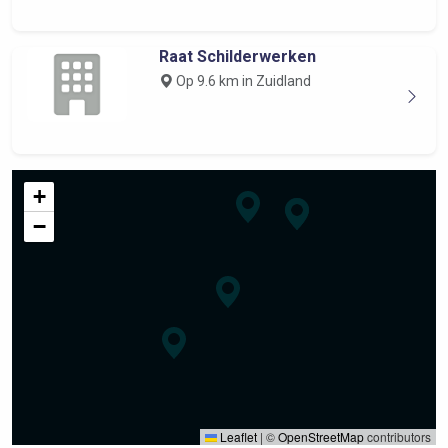
Raat Schilderwerken
Op 9.6 km in Zuidland
+
−
Leaflet
|
©
OpenStreetMap
contributors