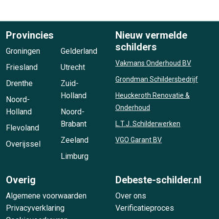
Provincies
Nieuw vermelde
schilders
Groningen
Gelderland
Vakmans Onderhoud BV
Friesland
Utrecht
Grondman Schildersbedrijf
Drenthe
Zuid-
Holland
Heuckeroth Renovatie &
Noord-
Onderhoud
Holland
Noord-
Brabant
L.T.J. Schilderwerken
Flevoland
Zeeland
VGO Garant BV
Overijssel
Limburg
Overig
Debeste-schilder.nl
Algemene voorwaarden
Over ons
Privacyverklaring
Verificatieproces