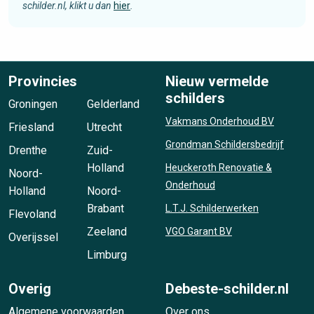
schilder.nl, klikt u dan
hier
.
Provincies
Nieuw vermelde
schilders
Groningen
Gelderland
Vakmans Onderhoud BV
Friesland
Utrecht
Grondman Schildersbedrijf
Drenthe
Zuid-
Holland
Heuckeroth Renovatie &
Noord-
Onderhoud
Holland
Noord-
Brabant
L.T.J. Schilderwerken
Flevoland
Zeeland
VGO Garant BV
Overijssel
Limburg
Overig
Debeste-schilder.nl
Algemene voorwaarden
Over ons