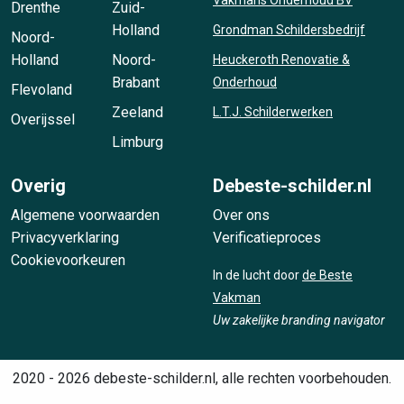
Drenthe
Zuid-
Holland
Grondman Schildersbedrijf
Noord-
Holland
Noord-
Heuckeroth Renovatie &
Brabant
Onderhoud
Flevoland
Zeeland
L.T.J. Schilderwerken
Overijssel
Limburg
Overig
Debeste-schilder.nl
Algemene voorwaarden
Over ons
Privacyverklaring
Verificatieproces
Cookievoorkeuren
In de lucht door
de Beste
Vakman
Uw zakelijke branding navigator
2020 - 2026 debeste-schilder.nl, alle rechten voorbehouden.