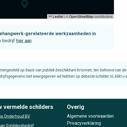
Leaflet
|
©
OpenStreetMap
contributors
t behangwerk-gerelateerde werkzaamheden in
 bedrijf
hier aan
.
amengesteld op basis van publiek beschikbare bronnen, ten behoeve van de 
edrijfsgegevens niet weergegeven wil hebben op debeste-schilder.nl, klikt u
w vermelde schilders
Overig
Algemene voorwaarden
s Onderhoud BV
Privacyverklaring
n Schildersbedrijf