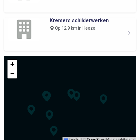
Kremers schilderwerken
Op 12.9 km in Heeze
+
−
Leaflet
|
©
OpenStreetMap
contributors