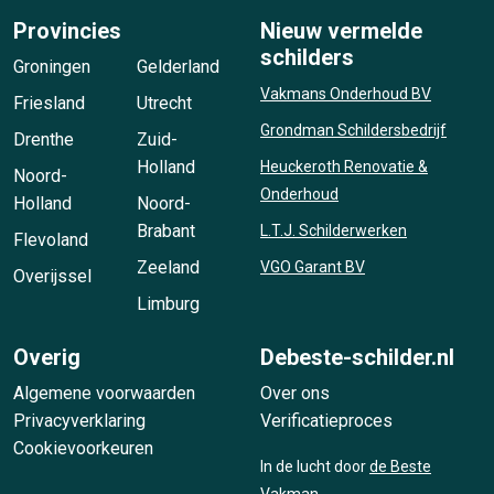
Provincies
Nieuw vermelde
schilders
Groningen
Gelderland
Vakmans Onderhoud BV
Friesland
Utrecht
Grondman Schildersbedrijf
Drenthe
Zuid-
Holland
Heuckeroth Renovatie &
Noord-
Onderhoud
Holland
Noord-
Brabant
L.T.J. Schilderwerken
Flevoland
Zeeland
VGO Garant BV
Overijssel
Limburg
Overig
Debeste-schilder.nl
Algemene voorwaarden
Over ons
Privacyverklaring
Verificatieproces
Cookievoorkeuren
In de lucht door
de Beste
Vakman