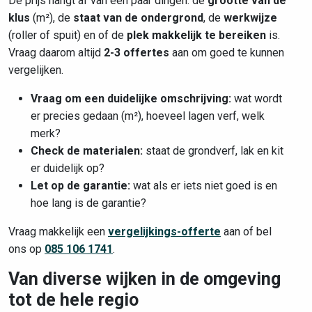
De prijs hangt af van een paar dingen: de
grootte van de
klus
(m²), de
staat van de ondergrond
, de
werkwijze
(roller of spuit) en of de
plek makkelijk te bereiken
is.
Vraag daarom altijd
2-3 offertes
aan om goed te kunnen
vergelijken.
Vraag om een duidelijke omschrijving:
wat wordt
er precies gedaan (m²), hoeveel lagen verf, welk
merk?
Check de materialen:
staat de grondverf, lak en kit
er duidelijk op?
Let op de garantie:
wat als er iets niet goed is en
hoe lang is de garantie?
Vraag makkelijk een
vergelijkings-offerte
aan of bel
ons op
085 106 1741
.
Van diverse wijken in de omgeving
tot de hele regio