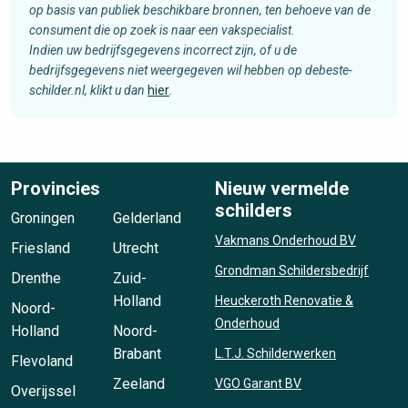
op basis van publiek beschikbare bronnen, ten behoeve van de
consument die op zoek is naar een vakspecialist.
Indien uw bedrijfsgegevens incorrect zijn, of u de
bedrijfsgegevens niet weergegeven wil hebben op debeste-
schilder.nl, klikt u dan
hier
.
Provincies
Nieuw vermelde
schilders
Groningen
Gelderland
Vakmans Onderhoud BV
Friesland
Utrecht
Grondman Schildersbedrijf
Drenthe
Zuid-
Holland
Heuckeroth Renovatie &
Noord-
Onderhoud
Holland
Noord-
Brabant
L.T.J. Schilderwerken
Flevoland
Zeeland
VGO Garant BV
Overijssel