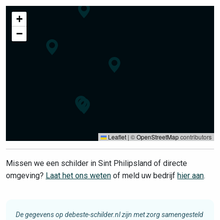
+
−
Leaflet
|
©
OpenStreetMap
contributors
Missen we een schilder in Sint Philipsland of directe
omgeving?
Laat het ons weten
of meld uw bedrijf
hier aan
.
De gegevens op debeste-schilder.nl zijn met zorg samengesteld