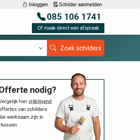
Inloggen
Schilder aanmelden
085 106 1741
Of maak direct een afspraak
Zoek schilders
Offerte nodig?
Vergelijk hier
vrijblijvend
offertes van schilders
die werkzaam zijn in
Huissen