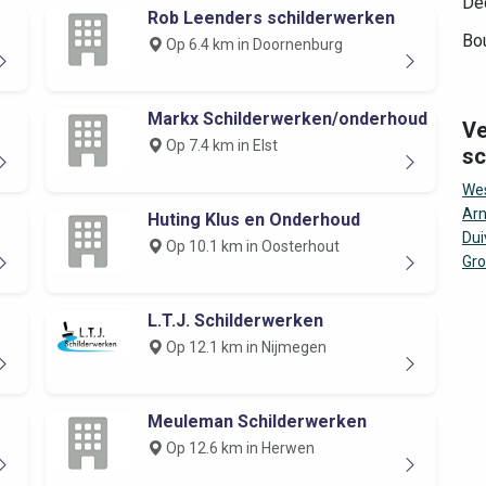
Dec
Rob Leenders schilderwerken
Bo
Op 6.4 km in Doornenburg
Markx Schilderwerken/onderhoud
Ve
Op 7.4 km in Elst
sc
Wes
Ar
Huting Klus en Onderhoud
Dui
Op 10.1 km in Oosterhout
Gr
L.T.J. Schilderwerken
Op 12.1 km in Nijmegen
Meuleman Schilderwerken
Op 12.6 km in Herwen