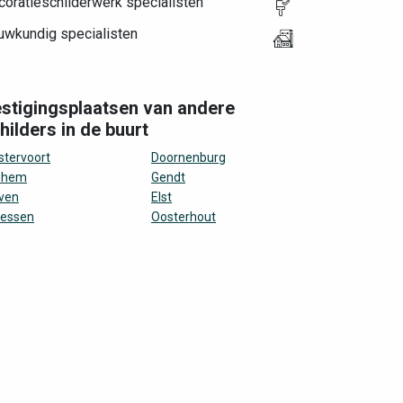
oratieschilderwerk specialisten
uwkundig specialisten
stigingsplaatsen van andere
hilders in de buurt
tervoort
Doornenburg
nhem
Gendt
ven
Elst
oessen
Oosterhout