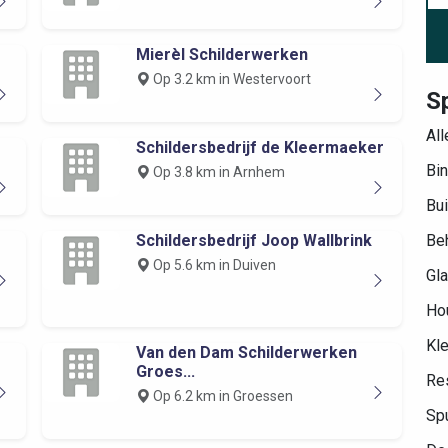
Mierèl Schilderwerken
Op 3.2 km in Westervoort
Sp
All
Schildersbedrijf de Kleermaeker
Bin
Op 3.8 km in Arnhem
Bui
Schildersbedrijf Joop Wallbrink
Be
Op 5.6 km in Duiven
Gla
Hou
Kle
Van den Dam Schilderwerken
Groes...
Res
Op 6.2 km in Groessen
Spu