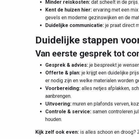
Minder reiskosten:
dat scheelt in de prijs.
Kent de huizen hier:
ervaring met
een mix 
gevels en moderne gezinswijken
en de mate
Duidelijke communicatie:
je praat direct 
Duidelijke stappen voor
Van eerste gesprek tot co
Gesprek & advies:
je bespreekt je wensen,
Offerte & plan:
je krijgt een duidelijke pri
er nodig zijn en welke materialen worden ge
Voorbereiding:
alles netjes afplakken, sc
aanbrengen.
Uitvoering:
muren en plafonds verven, kozij
Controle & service:
samen controleren jull
houden.
Kijk zelf ook even:
is alles schoon en droog? Z