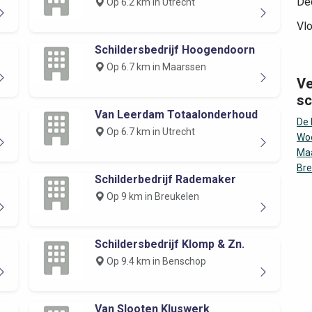
Dec
Op 6.2 km in Utrecht
Vlo
Schildersbedrijf Hoogendoorn
Op 6.7 km in Maarssen
Ve
sc
Van Leerdam Totaalonderhoud
De
Op 6.7 km in Utrecht
Wo
Ma
Bre
Schilderbedrijf Rademaker
Op 9 km in Breukelen
Schildersbedrijf Klomp & Zn.
Op 9.4 km in Benschop
Van Slooten Kluswerk