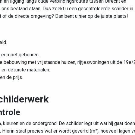
n en ligging langs oude verbindingsroutes tussen Utrecht en
 ons bestand staan. Dus zoekt u een gecontroleerde schilder in
f de directe omgeving? Dan bent u hier op de juiste plaats!
eld.
t er moet gebeuren.
se bebouwing met vrijstaande huizen, rijtjeswoningen uit de 19e
n
en de juiste materialen.
n de prijs.
childerwerk
ntrole
 kleuren en de ondergrond. De schilder legt uit wat hij gaat doen
js. Hierin staat precies wat er wordt geverfd (m²), hoeveel lagen v