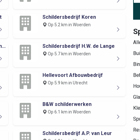
t
Schildersbedrijf Koren
Op 5.2 km in Woerden
S
All
...
Schildersbedrijf H.W. de Lange
Bui
Op 5.7 km in Woerden
Bin
Hellevoort Afbouwbedrijf
Be
Op 5.9 km in Utrecht
Hou
Gla
B&W schilderwerken
Kle
Op 6.1 km in Woerden
Spu
Res
Schildersbedrijf A.P. van Leur