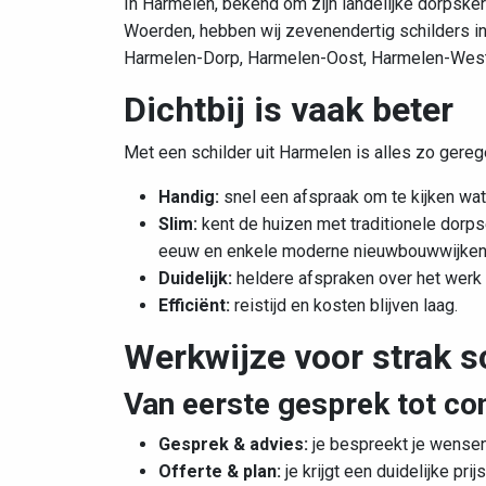
In Harmelen, bekend om zijn landelijke dorpsker
Woerden, hebben wij zevenendertig schilders in
Harmelen-Dorp, Harmelen-Oost, Harmelen-West o
Dichtbij is vaak beter
Met een schilder uit Harmelen is alles zo gereg
Handig:
snel een afspraak om te kijken wa
Slim:
kent de huizen met
traditionele dorp
eeuw en enkele moderne nieuwbouwwijke
Duidelijk:
heldere afspraken over het werk e
Efficiënt:
reistijd en kosten blijven laag.
Werkwijze voor strak s
Van eerste gesprek tot co
Gesprek & advies:
je bespreekt je wensen,
Offerte & plan:
je krijgt een duidelijke pri