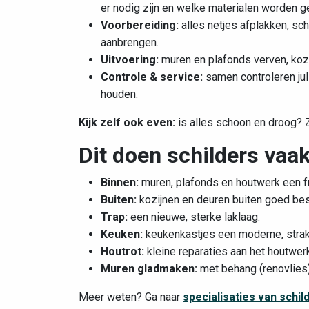
er nodig zijn en welke materialen worden ge
Voorbereiding:
alles netjes afplakken, sc
aanbrengen.
Uitvoering:
muren en plafonds verven, kozij
Controle & service:
samen controleren jull
houden.
Kijk zelf ook even:
is alles schoon en droog? Z
Dit doen schilders vaa
Binnen:
muren, plafonds en houtwerk een fr
Buiten:
kozijnen en deuren buiten goed be
Trap:
een nieuwe, sterke laklaag.
Keuken:
keukenkastjes een moderne, strak
Houtrot:
kleine reparaties aan het houtwerk
Muren gladmaken:
met behang (renovlies)
Meer weten? Ga naar
specialisaties van schil