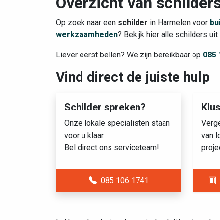
Overzicht van schilder
Op zoek naar een
schilder
in Harmelen voor
bu
werkzaamheden
? Bekijk hier alle schilders ui
Liever eerst bellen? We zijn bereikbaar op
085 
Vind direct de juiste hulp
Schilder spreken?
Klu
Onze lokale specialisten staan
Verge
voor u klaar.
van l
Bel direct ons serviceteam!
proje
085 106 1741